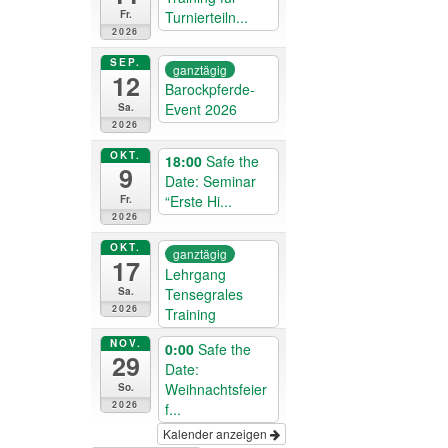
Turnierteiln...
Fr.
2026
SEP.
ganztägig
12
Barockpferde-
Event 2026
Sa.
2026
OKT.
18:00
Safe the
9
Date: Seminar
“Erste Hi...
Fr.
2026
OKT.
ganztägig
17
Lehrgang
Tensegrales
Sa.
2026
Training
NOV.
0:00
Safe the
29
Date:
Weihnachtsfeier
So.
2026
f...
Kalender anzeigen