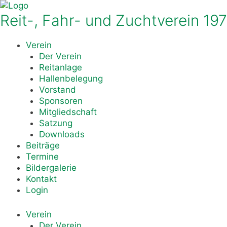
Zum
Inhalt
Reit-, Fahr- und Zuchtverein 197
springen
Verein
Der Verein
Reitanlage
Hallenbelegung
Vorstand
Sponsoren
Mitgliedschaft
Satzung
Downloads
Beiträge
Termine
Bildergalerie
Kontakt
Login
Verein
Der Verein