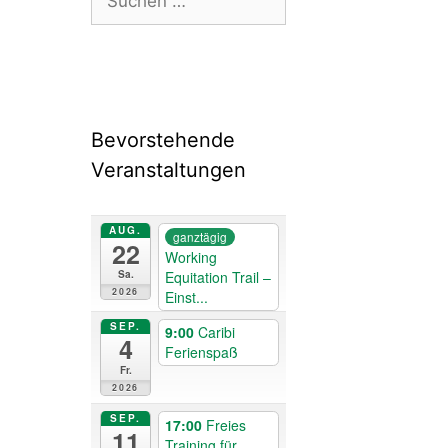
nach:
Bevorstehende
Veranstaltungen
AUG.
ganztägig
22
Working
Equitation Trail –
Sa.
2026
Einst...
SEP.
9:00
Caribi
4
Ferienspaß
Fr.
2026
SEP.
17:00
Freies
11
Training für