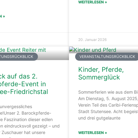
WEITERLESEN »
N »
20. Januar 2026
TUNGSRÜCKBLICK
VERANSTALTUNGSRÜCKBLICK
Kinder, Pferde,
ck auf das 2.
Sommerglück
ferde-Event in
ee-Friedrichstal
Sommerferien wie aus dem Bi
Am Dienstag, 5. August 2025
Verein Teil des Caribi-Ferien
 unvergessliches
Stadt Stutensee. Acht begeis
!Unser 2. Barockpferde-
und drei gutgelaunte
ie Faszination dieser edlen
n eindrucksvoll gezeigt – und
r Zuschauer hat unsere
WEITERLESEN »