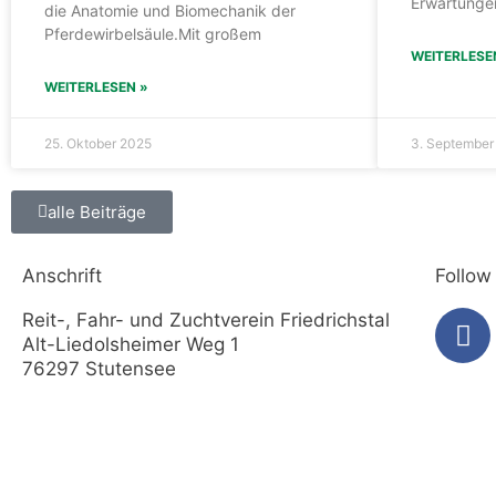
Erwartunge
die Anatomie und Biomechanik der
Pferdewirbelsäule.Mit großem
WEITERLESE
WEITERLESEN »
25. Oktober 2025
3. September
alle Beiträge
Anschrift
Follow
Reit-, Fahr- und Zuchtverein Friedrichstal
Alt-Liedolsheimer Weg 1
76297 Stutensee