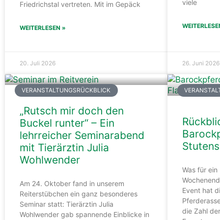
viele
Friedrichstal vertreten. Mit im Gepäck
WEITERLESE
WEITERLESEN »
20. Juli 2026
26. Juni 2026
VERANSTALTUNGSRÜCKBLICK
VERANSTAL
„Rutsch mir doch den
Rückbli
Buckel runter“ – Ein
Barockp
lehrreicher Seminarabend
Stutens
mit Tierärztin Julia
Wohlwender
Was für ein
Wochenende
Am 24. Oktober fand in unserem
Event hat d
Reiterstübchen ein ganz besonderes
Pferderasse
Seminar statt: Tierärztin Julia
die Zahl de
Wohlwender gab spannende Einblicke in