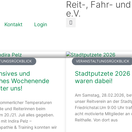
Reit-, Fahr- und
e.V.
Kontakt
Login
TUNGSRÜCKBLICK
VERANSTALTUNGSRÜCKBLICK
ensives und
Stadtputzete 2026 
iches Wochenende
waren dabei!
nter uns!
Am Samstag, 28.02.2026, bete
unser Reitverein an der Stadt
sommerlicher Temperaturen
Friedrichstal.Um 9:00 Uhr tra
e und Reiterinnen beim
acht motivierte Mitglieder an 
 20./21. Juli alles gegeben.
Reithalle. Von dort aus
it Indira Pelz –
pathie & Training konnten wir