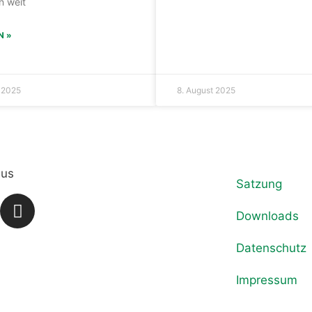
n weit
N »
 2025
8. August 2025
 us
Satzung
Downloads
Datenschutz
Impressum