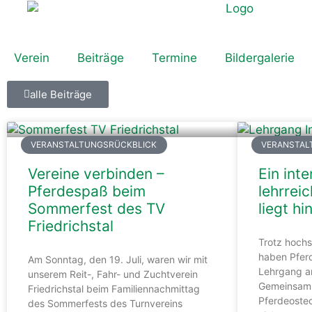
Verein
Beiträge
Termine
Bildergalerie
alle Beiträge
VERANSTALTUNGSRÜCKBLICK
VERANSTAL
Vereine verbinden –
Ein int
Pferdespaß beim
lehrre
Sommerfest des TV
liegt hi
Friedrichstal
Trotz hoch
haben Pferd
Am Sonntag, den 19. Juli, waren wir mit
Lehrgang am
unserem Reit-, Fahr- und Zuchtverein
Gemeinsam m
Friedrichstal beim Familiennachmittag
Pferdeosteo
des Sommerfests des Turnvereins