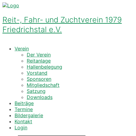
Zum
Inhalt
springen
Reit-, Fahr- und Zuchtverein 1979
Friedrichstal e.V.
Verein
Der Verein
Reitanlage
Hallenbelegung
Vorstand
Sponsoren
Mitgliedschaft
Satzung
Downloads
Beiträge
Termine
Bildergalerie
Kontakt
Login