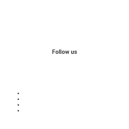
Reit-, Fahr- und Zuchtverein Friedrichstal
Alt-Liedolsheimer Weg 1
76297 Stutensee
Follow us
Satzung
Downloads
Datenschutz
Impressum