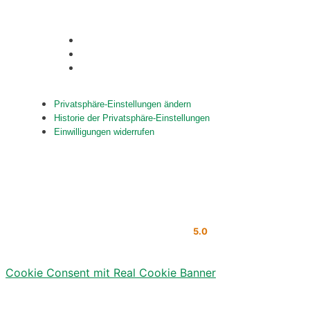
Privatsphäre-Einstellungen ändern
Historie der Privatsphäre-Einstellungen
Einwilligungen widerrufen
Privatsphäre-Einstellungen ändern
Historie der Privatsphäre-Einstellungen
Einwilligungen widerrufen
© Copyright by Reit-, Fahr- und Zuchtverein Friedrichstal
Powered by
VEREIN
5.0
Cookie Consent mit Real Cookie Banner